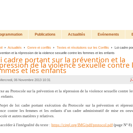
ogrammation
Publications
Actualités
Evénements
il
Actualités
Genre et conflits
Textes et résolutions sur les Conflits
Loi cadre por
évention et la répression de la violence sexuelle contre les femmes et les enfants
i cadre portant sur la prévention et la
pression de la violence sexuelle contre 
mmes et les enfants
Mercredi, 06 Novembre 2013 10:31
xe au Protocole sur la prévention et la répression de la violence sexuelle contre l
s enfants.
rojet de loi cadre portant exécution du Protocole sur la prévention et répress
ence contre les femmes et les enfants d’un cadre administratif de mise en oeu
cole et autres matières y relatives.
accéder à l'intégralité du texte :
https://cirgl.org/IMG/pdf/protocol.pdf
(page N° 8)