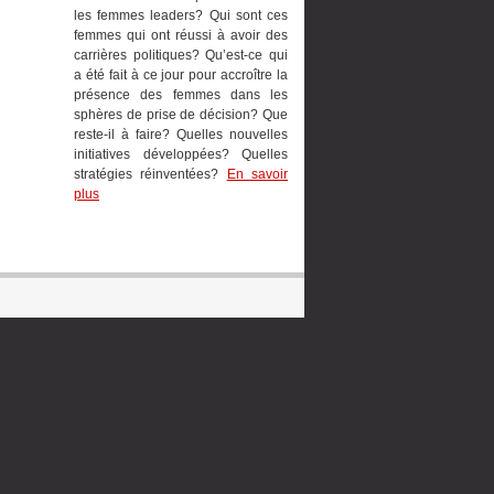
les femmes leaders? Qui sont ces
femmes qui ont réussi à avoir des
carrières politiques? Qu’est-ce qui
a été fait à ce jour pour accroître la
présence des femmes dans les
sphères de prise de décision? Que
reste-il à faire? Quelles nouvelles
initiatives développées? Quelles
stratégies réinventées?
En savoir
plus