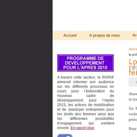
Accueil
A propos de nous
Pr
Accue
la pr
Lo
ré
fe
A travers cette section, le ROFAF
aimerait informer son audience
sur les différents processus en
cours pour l’élaboration du
Anne
nouveau cadre de
et le
développement pour l’Après
2015, les actions de mobilisation
Un P
et de plaidoyer entreprises pour
viol
les droits des femmes ainsi que
les différentes possibilités
proto
d’engagement qui existent
encore.
En savoir plus
Pour 