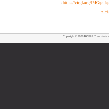
:
https://cirgl.org/IMG/pdf/
< Pré
Copyright © 2026 ROFAF. Tous droits 