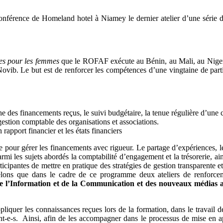
nférence de Homeland hotel à Niamey le dernier atelier d’une série de 
es pour les femmes
que le ROFAF exécute au Bénin, au Mali, au Niger,
ib. Le but est de renforcer les compétences d’une vingtaine de partici
 des financements reçus, le suivi budgétaire, la tenue régulière d’une c
estion comptable des organisations et associations.
apport financier et les états financiers
e pour gérer les financements avec rigueur. Le partage d’expériences, le
Parmi les sujets abordés la comptabilité d’engagement et la trésorerie, a
rticipantes de mettre en pratique des stratégies de gestion transparente e
ppelons que dans le cadre de ce programme deux ateliers de renforc
 de l’Information et de la Communication et des nouveaux médias 
 appliquer les connaissances reçues lors de la formation, dans le trava
ant-e-s. Ainsi, afin de les accompagner dans le processus de mise en 