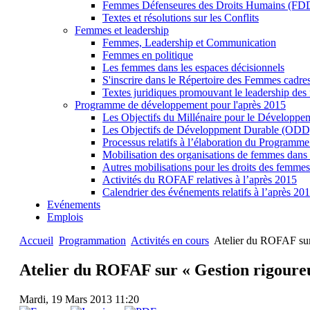
Femmes Défenseures des Droits Humains (FDD
Textes et résolutions sur les Conflits
Femmes et leadership
Femmes, Leadership et Communication
Femmes en politique
Les femmes dans les espaces décisionnels
S'inscrire dans le Répertoire des Femmes cadr
Textes juridiques promouvant le leadership de
Programme de développement pour l'après 2015
Les Objectifs du Millénaire pour le Dévelop
Les Objectifs de Développment Durable (ODD)
Processus relatifs à l’élaboration du Programm
Mobilisation des organisations de femmes dans
Autres mobilisations pour les droits des femme
Activités du ROFAF relatives à l’après 2015
Calendrier des événements relatifs à l’après 20
Evénements
Emplois
Accueil
Programmation
Activités en cours
Atelier du ROFAF sur 
Atelier du ROFAF sur « Gestion rigoureu
Mardi, 19 Mars 2013 11:20