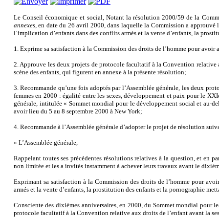
Le Conseil économique et social,
Notant la résolution 2000/59 de la Comm
annexes
, en date du 26 avril 2000, dans laquelle la Commission a approuvé le
l’implication d’enfants dans des conflits armés et la vente d’enfants, la prosti
1. Exprime sa satisfaction à la Commission des droits de l’homme pour avoir ac
2. Approuve les deux projets de protocole facultatif à la Convention relative a
scène des enfants, qui figurent en annexe à la présente résolution;
3. Recommande qu’une fois adoptés par l’Assemblée générale, les deux protocole
femmes en 2000 : égalité entre les sexes, développement et paix pour le XXIe
générale, intitulée « Sommet mondial pour le développement social et au-del
avoir lieu du 5 au 8 septembre 2000 à New York;
4. Recommande à l’Assemblée générale d’adopter le projet de résolution suiva
« L’Assemblée générale,
Rappelant toutes ses précédentes résolutions relatives à la question, et en 
non limitée et les a invités instamment à achever leurs travaux avant le dixièm
Exprimant sa satisfaction à la Commission des droits de l’homme pour avoir a
armés et la vente d’enfants, la prostitution des enfants et la pornographie mett
Consciente des dixièmes anniversaires, en 2000, du Sommet mondial pour les e
protocole facultatif à la Convention relative aux droits de l’enfant avant la 