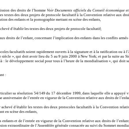
ission des droits de l’homme
Voir Documents officiels du Conseil économique et 
s textes des deux projets de protocole facultatif à la Convention relative aux droi
tution des enfants et la pornographie mettant en scène des enfants,
hevé d’établir les textes des deux projets de protocole facultatif;
ux droits de l’enfant, concernant l’implication des enfants dans les conflits armés 
s facultatifs soient rapidement ouverts à la signature et à la ratification ou à l’
 siècle », qui doit avoir lieu du 5 au 9 juin 2000 à New York; et par la suite au S
à : le développement social pour tous à l’heure de la mondialisation », qui doit s
nt :
particulier sa résolution 54/149 du 17 décembre 1999, dans laquelle elle a appuyé 
e anniversaire de l’entrée en vigueur de la Convention relative aux droits de l’enfa
chevé d’établir les textes des deux protocoles facultatifs à la Convention relative
ant en scène des enfants,
nfants et de l’entrée en vigueur de la Convention relative aux droits de l’enfant
session extraordinaire de l’Assemblée générale consacrée au suivi du Sommet mondial