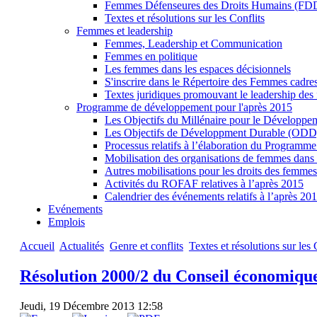
Femmes Défenseures des Droits Humains (FDD
Textes et résolutions sur les Conflits
Femmes et leadership
Femmes, Leadership et Communication
Femmes en politique
Les femmes dans les espaces décisionnels
S'inscrire dans le Répertoire des Femmes cadr
Textes juridiques promouvant le leadership de
Programme de développement pour l'après 2015
Les Objectifs du Millénaire pour le Dévelop
Les Objectifs de Développment Durable (ODD)
Processus relatifs à l’élaboration du Programm
Mobilisation des organisations de femmes dans
Autres mobilisations pour les droits des femme
Activités du ROFAF relatives à l’après 2015
Calendrier des événements relatifs à l’après 20
Evénements
Emplois
Accueil
Actualités
Genre et conflits
Textes et résolutions sur les 
Résolution 2000/2 du Conseil économique 
Jeudi, 19 Décembre 2013 12:58