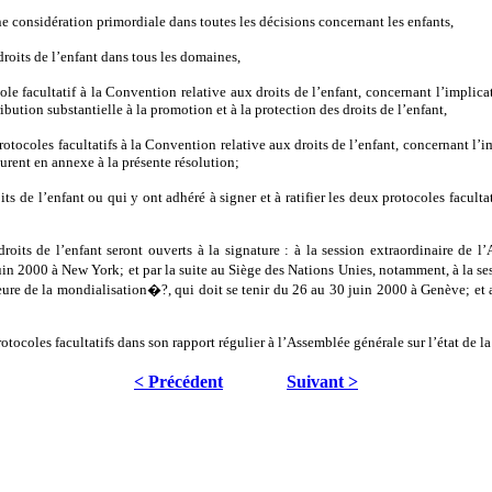
une considération primordiale dans toutes les décisions concernant les enfants,
roits de l’enfant dans tous les domaines,
le facultatif à la Convention relative aux droits de l’enfant, concernant l’implicati
bution substantielle à la promotion et à la protection des droits de l’enfant,
protocoles facultatifs à la Convention relative aux droits de l’enfant, concernant l’i
gurent en annexe à la présente résolution;
its de l’enfant ou qui y ont adhéré à signer et à ratifier les deux protocoles facultat
roits de l’enfant seront ouverts à la signature : à la session extraordinaire de l
uin 2000 à New York; et par la suite au Siège des Nations Unies, notamment, à la s
heure de la mondialisation�?, qui doit se tenir du 26 au 30 juin 2000 à Genève; et
rotocoles facultatifs dans son rapport régulier à l’Assemblée générale sur l’état de l
< Précédent
Suivant >