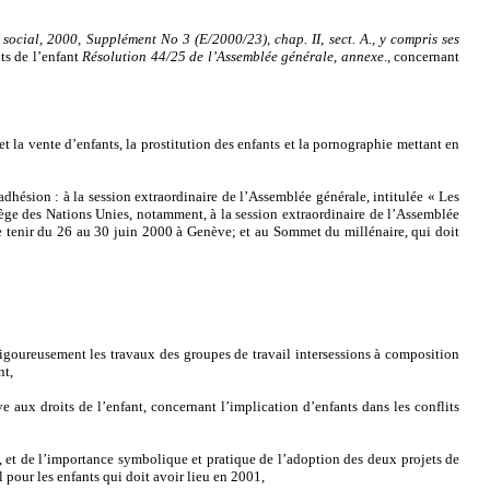
social, 2000, Supplément No 3 (E/2000/23), chap. II, sect. A., y compris ses
ts de l’enfant
Résolution 44/25 de l’Assemblée générale, annexe
., concernant
et la vente d’enfants, la prostitution des enfants et la pornographie mettant en
adhésion : à la session extraordinaire de l’Assemblée générale, intitulée « Les
iège des Nations Unies, notamment, à la session extraordinaire de l’Assemblée
e tenir du 26 au 30 juin 2000 à Genève; et au Sommet du millénaire, qui doit
vigoureusement les travaux des groupes de travail intersessions à composition
nt,
 aux droits de l’enfant, concernant l’implication d’enfants dans les conflits
, et de l’importance symbolique et pratique de l’adoption des deux projets de
 pour les enfants qui doit avoir lieu en 2001,