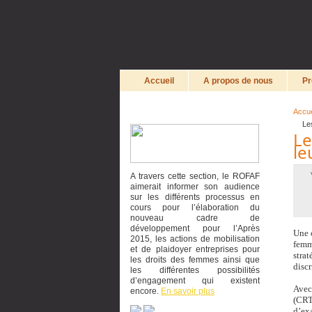
Accueil
A propos de nous
Pr
Accue
Les
Le
le
A travers cette section, le ROFAF
aimerait informer son audience
sur les différents processus en
cours pour l’élaboration du
nouveau cadre de
développement pour l’Après
Une 
2015, les actions de mobilisation
femm
et de plaidoyer entreprises pour
stra
les droits des femmes ainsi que
discr
les différentes possibilités
d’engagement qui existent
Avec
encore.
En savoir plus
(CRT
d’exa