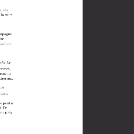
a, les
la suite.
campagne
ire
ttachent
ltés.
Le
femmes,
nements
tirer aux
me
ments
he peut à
s. De
ts tirés