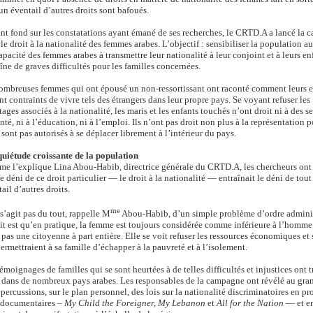
un éventail d’autres droits sont bafoués.
ant fond sur les constatations ayant émané de ses recherches, le CRTD.A a lancé la
le droit à la nationalité des femmes arabes. L’objectif : sensibiliser la population au
apacité des femmes arabes à transmettre leur nationalité à leur conjoint et à leurs en
îne de graves difficultés pour les familles concernées.
ombreuses femmes qui ont épousé un non-ressortissant ont raconté comment leurs e
nt contraints de vivre tels des étrangers dans leur propre pays. Se voyant refuser les
ages associés à la nationalité, les maris et les enfants touchés n’ont droit ni à des s
nté, ni à l’éducation, ni à l’emploi. Ils n’ont pas droit non plus à la représentation 
 sont pas autorisés à se déplacer librement à l’intérieur du pays.
quiétude croissante de la population
e l’explique Lina Abou-Habib, directrice générale du CRTD.A, les chercheurs ont
e déni de ce droit particulier — le droit à la nationalité — entraînait le déni de tout
ail d’autres droits.
me
 s’agit pas du tout, rappelle M
Abou-Habib, d’un simple problème d’ordre adminis
it est qu’en pratique, la femme est toujours considérée comme inférieure à l’homme;
 pas une citoyenne à part entière. Elle se voit refuser les ressources économiques et 
ermettraient à sa famille d’échapper à la pauvreté et à l’isolement.
émoignages de familles qui se sont heurtées à de telles difficultés et injustices ont 
 dans de nombreux pays arabes. Les responsables de la campagne ont révélé au gra
épercussions, sur le plan personnel, des lois sur la nationalité discriminatoires en p
s documentaires –
My Child the Foreigner, My Lebanon
et
All for the Nation
— et e