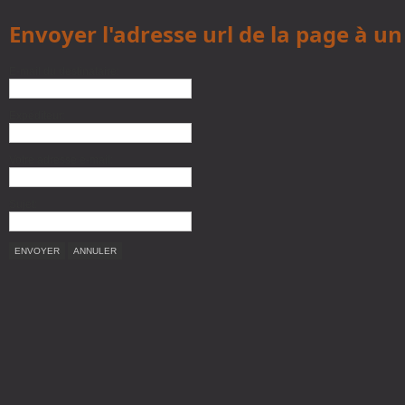
Envoyer l'adresse url de la page à u
E-mail du destinataire:
Expéditeur:
Votre adresse e-mail:
Sujet:
ENVOYER
ANNULER